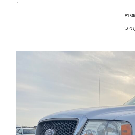
・
F15
いつ
・