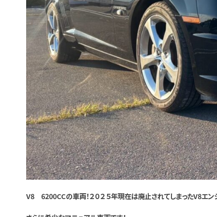
V8 6200CCの車両！２０２５年現在は廃止されてしまったV8エン