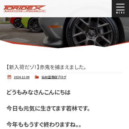
ブログ
Blog
ストックリスト
Stock list
買取
Trade In
【新入荷だゾ！】赤鬼を捕まえました。
店舗紹介
Shop Info.
2024.12.09
仙台空港店ブログ
どうもみなさんこんにちは
今日も元気に生きてます若林です。
今年ももうすぐ終わりますね。。