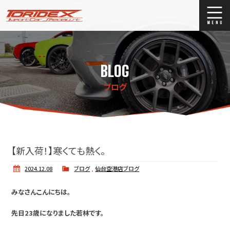
ブログ
Blog
BLOG
ストックリスト
Stock list
ブログ
買取
Trade In
店舗紹介
Shop Info.
【新入荷！】寒くても熱く。
2024.12.08
ブログ
,
仙台空港店ブログ
みなさんこんにちは。
先日23歳になりました若林です。