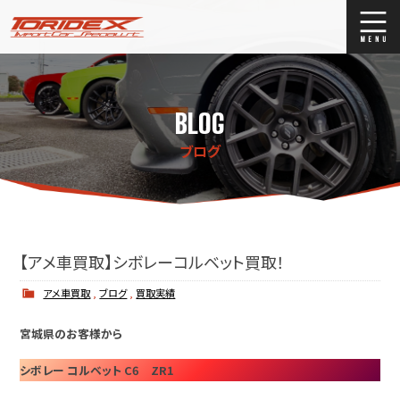
ブログ
Blog
BLOG
ストックリスト
Stock list
ブログ
買取
Trade In
店舗紹介
Shop Info.
【アメ車買取】シボレーコルベット買取！
アメ車買取
,
ブログ
,
買取実績
宮城県のお客様から
シボレー コルベット C6 ZR1