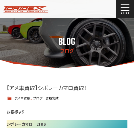
ブログ
Blog
BLOG
ストックリスト
Stock list
ブログ
買取
Trade In
店舗紹介
Shop Info.
【アメ車買取】シボレーカマロ買取！
アメ車買取
,
ブログ
,
買取実績
お客様より
シボレーカマロ LTRS