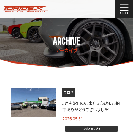
ブログ
Blog
ARCHIVE
ストックリスト
Stock list
アーカイブ
買取
Trade In
店舗紹介
Shop Info.
ブログ
5月も沢山のご来店,ご成約、ご納
車ありがとうございました！
2026.05.31
この記事を読む