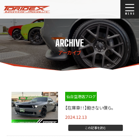
ブログ
Blog
ARCHIVE
ストックリスト
Stock list
アーカイブ
買取
Trade In
店舗紹介
Shop Info.
仙台空港店ブログ
【在庫車！！】飽きない僕ら。
2024.12.13
この記事を読む