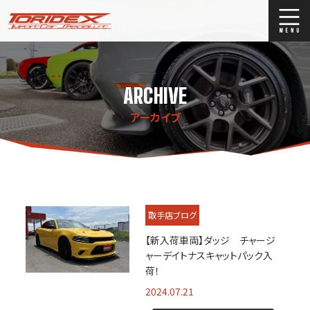
ブログ
Blog
ARCHIVE
ストックリスト
Stock list
アーカイブ
買取
Trade In
店舗紹介
Shop Info.
取手店ブログ
【新入荷車両】ダッジ チャージ
ャーデイトナスキャットパック入
荷！
2024.07.21