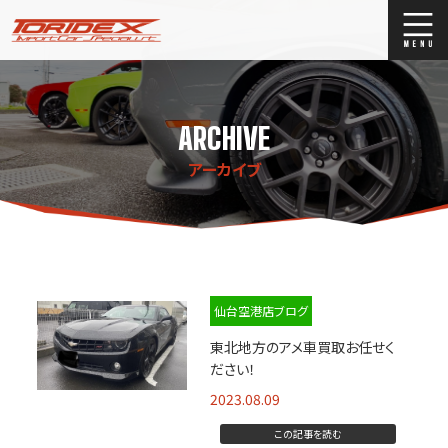
ブログ
Blog
ARCHIVE
ストックリスト
Stock list
アーカイブ
買取
Trade In
店舗紹介
Shop Info.
仙台空港店ブログ
東北地方のアメ車買取お任せく
ださい！
2023.08.09
この記事を読む