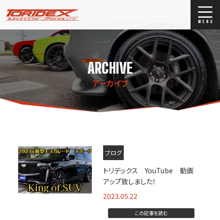
ブログ
Blog
ARCHIVE
ストックリスト
Stock list
アーカイブ
買取
Trade In
店舗紹介
Shop Info.
ブログ
トリデックス YouTube 動画
アップ致しました！
2023.05.22
この記事を読む