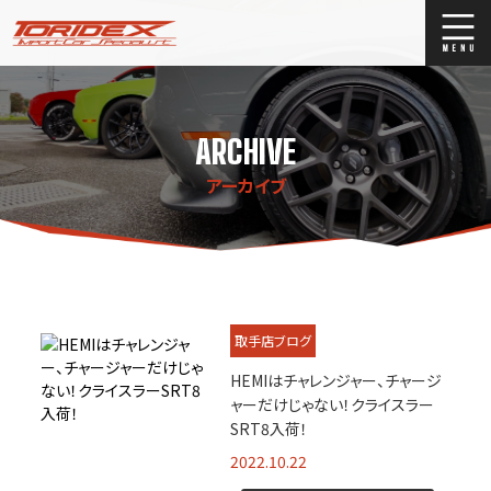
ブログ
Blog
ARCHIVE
ストックリスト
Stock list
アーカイブ
買取
Trade In
店舗紹介
Shop Info.
取手店ブログ
HEMIはチャレンジャー、チャージ
ャーだけじゃない！クライスラー
SRT8入荷！
2022.10.22