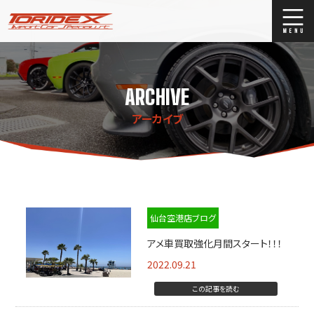
ブログ
Blog
ARCHIVE
ストックリスト
Stock list
アーカイブ
買取
Trade In
店舗紹介
Shop Info.
仙台空港店ブログ
アメ車買取強化月間スタート！！！
2022.09.21
この記事を読む