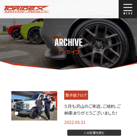
ブログ
Blog
ARCHIVE
ストックリスト
Stock list
アーカイブ
買取
Trade In
店舗紹介
Shop Info.
取手店ブログ
５月も沢山のご来店、ご成約、ご
納車ありがとうございました！
2022.05.31
この記事を読む