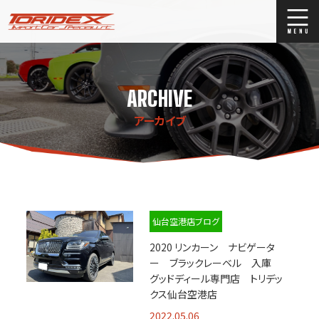
ブログ
Blog
ARCHIVE
ストックリスト
Stock list
アーカイブ
買取
Trade In
店舗紹介
Shop Info.
仙台空港店ブログ
2020 リンカーン ナビゲータ
ー ブラックレーベル 入庫
グッドディール専門店 トリデッ
クス仙台空港店
2022.05.06