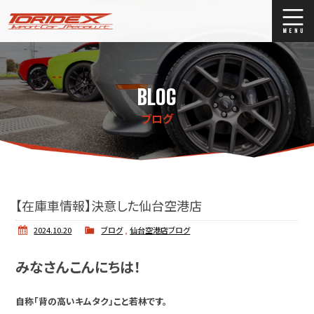
ブログ
Blog
BLOG
ストックリスト
Stock list
ブログ
買取
Trade In
店舗紹介
Shop Info.
【在庫車情報】決意した仙台空港店
2024.10.20
ブログ
,
仙台空港店ブログ
みなさんこんにちは！
自称「背の高いキムタク」こと若林です。