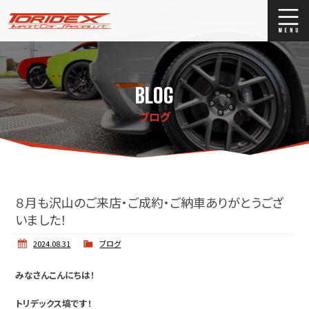
ブログ
Blog
BLOG
ストックリスト
Stock list
ブログ
買取
Trade In
店舗紹介
Shop Info.
８月も沢山のご来店・ご成約・ご納車ありがとうござ
いました！
2024.08.31
ブログ
みなさんこんにちは！
トリデックス塙です！