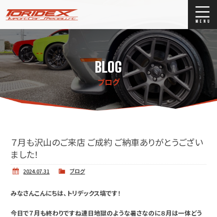
ブログ
Blog
BLOG
ストックリスト
Stock list
ブログ
買取
Trade In
店舗紹介
Shop Info.
７月も沢山のご来店 ご成約 ご納車ありがとうござい
ました！
2024.07.31
ブログ
みなさんこんにちは、トリデックス塙です！
今日で７月も終わりですね連日地獄のような暑さなのに８月は一体どう