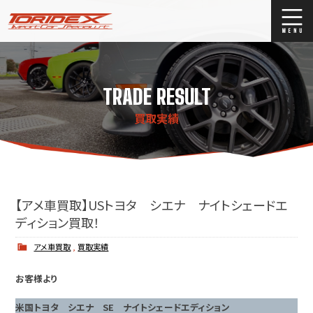
ブログ
Blog
TRADE RESULT
ストックリスト
Stock list
買取実績
買取
Trade In
店舗紹介
Shop Info.
【アメ車買取】USトヨタ シエナ ナイトシェードエ
ディション買取！
アメ車買取
,
買取実績
お客様より
米国トヨタ シエナ SE ナイトシェードエディション