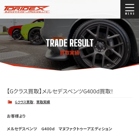
ブログ
Blog
TRADE RESULT
ストックリスト
Stock list
買取実績
買取
Trade In
店舗紹介
Shop Info.
【Gクラス買取】メルセデスベンツG400d買取！
Gクラス買取
,
買取実績
お客様より
メルセデスベンツ G400d マヌファクトゥーアエディション