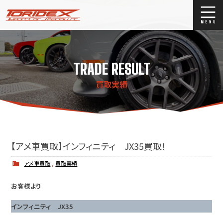
ブログ
Blog
TRADE RESULT
ストックリスト
Stock list
買取実績
買取
Trade In
店舗紹介
Shop Info.
【アメ車買取】インフィニティ JX35買取！
アメ車買取
,
買取実績
お客様より
インフィニティ JX35