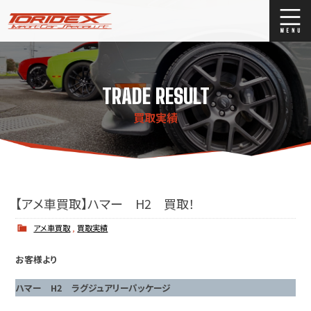
ブログ
Blog
TRADE RESULT
ストックリスト
Stock list
買取実績
買取
Trade In
店舗紹介
Shop Info.
【アメ車買取】ハマー H2 買取！
アメ車買取
,
買取実績
お客様より
ハマー H2 ラグジュアリーパッケージ