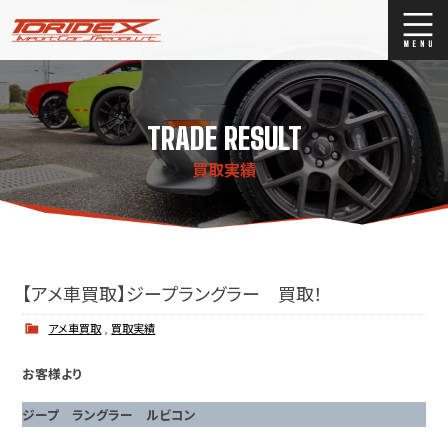
ブログ
Blog
TRADE RESULT
ストックリスト
Stock list
買取実績
買取
Trade In
店舗紹介
Shop Info.
【アメ車買取】ジープラングラー 買取！
アメ車買取
,
買取実績
お客様より
ジープ ラングラー ルビコン