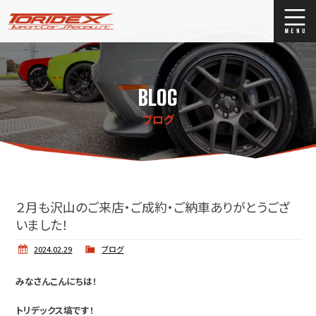
ブログ
Blog
BLOG
ストックリスト
Stock list
ブログ
買取
Trade In
店舗紹介
Shop Info.
２月も沢山のご来店・ご成約・ご納車ありがとうござ
いました！
2024.02.29
ブログ
みなさんこんにちは！
トリデックス塙です！