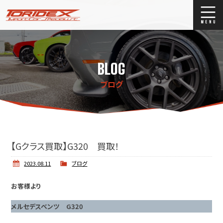
ブログ
Blog
BLOG
ストックリスト
Stock list
ブログ
買取
Trade In
店舗紹介
Shop Info.
【Gクラス買取】G320 買取！
2023.08.11
ブログ
お客様より
メルセデスベンツ G320