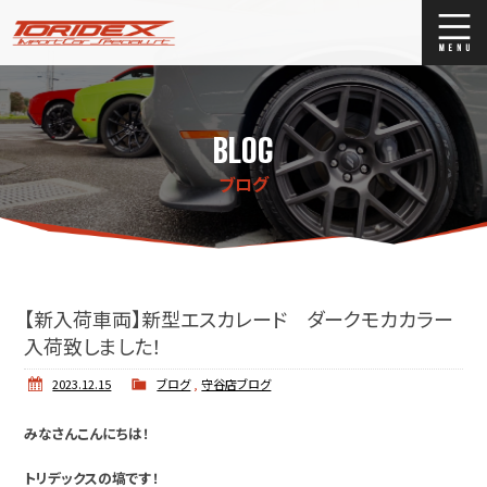
ブログ
Blog
BLOG
ストックリスト
Stock list
ブログ
買取
Trade In
店舗紹介
Shop Info.
【新入荷車両】新型エスカレード ダークモカカラー
入荷致しました！
2023.12.15
ブログ
,
守谷店ブログ
みなさんこんにちは！
トリデックスの塙です！