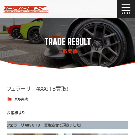
ブログ
Blog
TRADE RESULT
ストックリスト
Stock list
買取実績
買取
Trade In
店舗紹介
Shop Info.
フェラーリ 488GTB買取！
買取実績
お客様より
フェラーリ488GTB 買取させて頂きました！