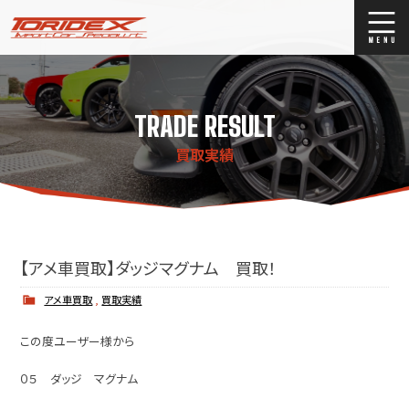
ブログ
Blog
TRADE RESULT
ストックリスト
Stock list
買取実績
買取
Trade In
店舗紹介
Shop Info.
【アメ車買取】ダッジマグナム 買取！
アメ車買取
,
買取実績
この度ユーザー様から
０５ ダッジ マグナム