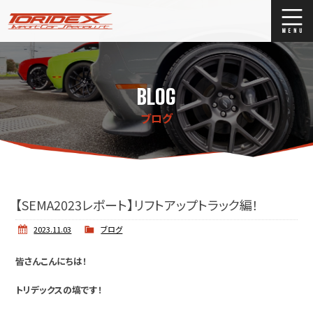
ブログ
Blog
BLOG
ストックリスト
Stock list
ブログ
買取
Trade In
店舗紹介
Shop Info.
【SEMA2023レポート】リフトアップトラック編！
2023.11.03
ブログ
皆さんこんにちは！
トリデックスの塙です！