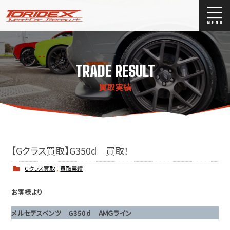
ブログ
Blog
TRADE RESULT
ストックリスト
Stock list
買取実績
買取
Trade In
店舗紹介
Shop Info.
【Gクラス買取】G350d 買取！
Gクラス買取
,
買取実績
お客様より
メルセデスベンツ G350ｄ ＡＭＧライン