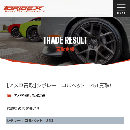
ブログ
Blog
TRADE RESULT
ストックリスト
Stock list
買取実績
買取
Trade In
店舗紹介
Shop Info.
【アメ車買取】シボレー コルベット Z51買取！
アメ車買取
,
買取実績
宮城県のお客様から
シボレー コルベット Z51