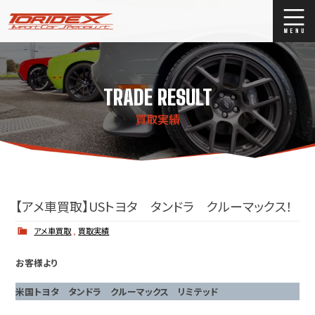
ブログ
Blog
TRADE RESULT
ストックリスト
Stock list
買取実績
買取
Trade In
店舗紹介
Shop Info.
【アメ車買取】USトヨタ タンドラ クルーマックス！
アメ車買取
,
買取実績
お客様より
米国トヨタ タンドラ クルーマックス リミテッド