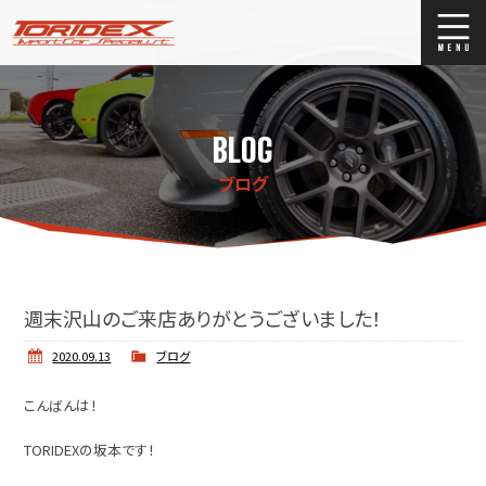
ブログ
Blog
BLOG
ストックリスト
Stock list
ブログ
買取
Trade In
店舗紹介
Shop Info.
週末沢山のご来店ありがとうございました！
2020.09.13
ブログ
こんばんは！
TORIDEXの坂本です！