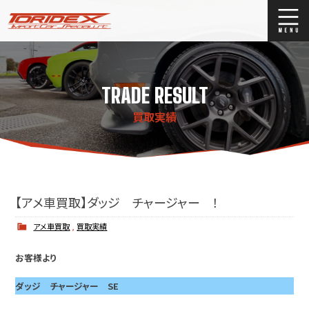
ブログ
Blog
TRADE RESULT
ストックリスト
Stock list
買取実績
買取
Trade In
店舗紹介
Shop Info.
【アメ車買取】ダッジ チャージャー ！
アメ車買取
,
買取実績
お客様より
ダッジ チャージャー SE