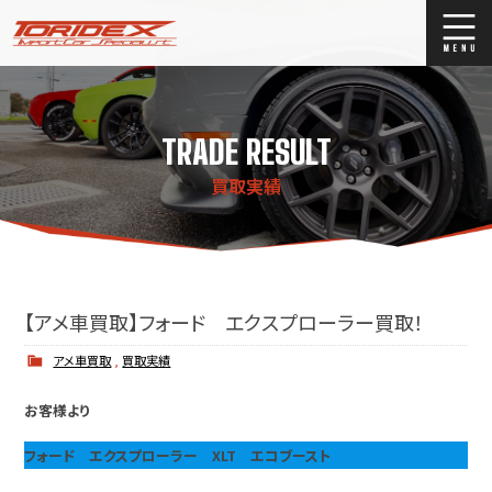
ブログ
Blog
TRADE RESULT
ストックリスト
Stock list
買取実績
買取
Trade In
店舗紹介
Shop Info.
【アメ車買取】フォード エクスプローラー買取！
アメ車買取
,
買取実績
お客様より
フォード エクスプローラー XLT エコブースト