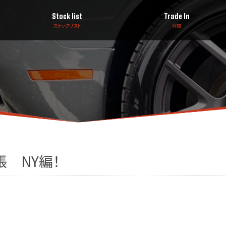
Stock list
Trade In
ストックリスト
買取
 NY編！