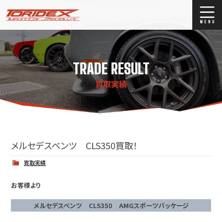
ブログ
Blog
TRADE RESULT
ストックリスト
Stock list
買取実績
買取
Trade In
店舗紹介
Shop Info.
メルセデスベンツ CLS350買取！
買取実績
お客様より
メルセデスベンツ CLS350 AMGスポーツパッケージ