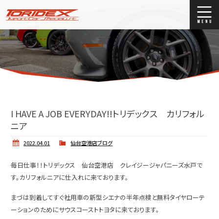
ブログ
Blog
ストックリスト
Stock list
買取
Trade In
I HAVE A JOB EVERYDAY!!トリデックス カリフォル
店舗紹介
Shop Info.
ニア
2022.04.01
仙台空港店ブログ
毎日仕事！！トリデックス 仙台空港店 クレイジージャパニーズ水戸で
す。カリフォルニアに仕入れに来ております。
まづは到着してすぐ社用車の新型シエナの半年点検と無料タイヤローテ
ーションのためにサウスコーストトヨタに来ております。