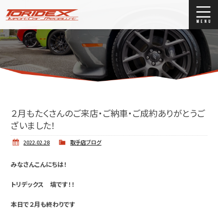
ブログ
Blog
ストックリスト
Stock list
買取
Trade In
２月もたくさんのご来店・ご納車・ご成約ありがとうご
店舗紹介
Shop Info.
ざいました！
2022.02.28
取手店ブログ
みなさんこんにちは！
トリデックス 塙です！！
本日で２月も終わりです