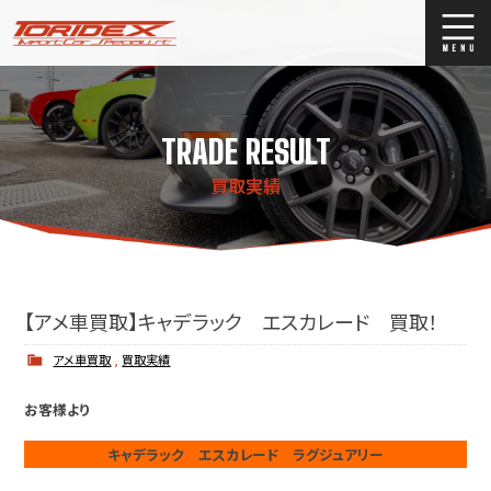
ブログ
Blog
TRADE RESULT
ストックリスト
Stock list
買取実績
買取
Trade In
店舗紹介
Shop Info.
【アメ車買取】キャデラック エスカレード 買取！
アメ車買取
,
買取実績
お客様より
キャデラック エスカレード ラグジュアリー