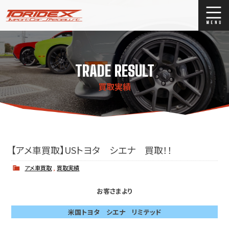
ブログ
Blog
TRADE RESULT
ストックリスト
Stock list
買取実績
買取
Trade In
店舗紹介
Shop Info.
【アメ車買取】USトヨタ シエナ 買取！！
アメ車買取
,
買取実績
お客さまより
米国トヨタ シエナ リミテッド