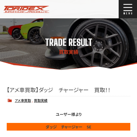
ブログ
Blog
TRADE RESULT
ストックリスト
Stock list
買取実績
買取
Trade In
店舗紹介
Shop Info.
【アメ車買取】ダッジ チャージャー 買取！！
アメ車買取
,
買取実績
ユーザー様より
ダッジ チャージャー SE