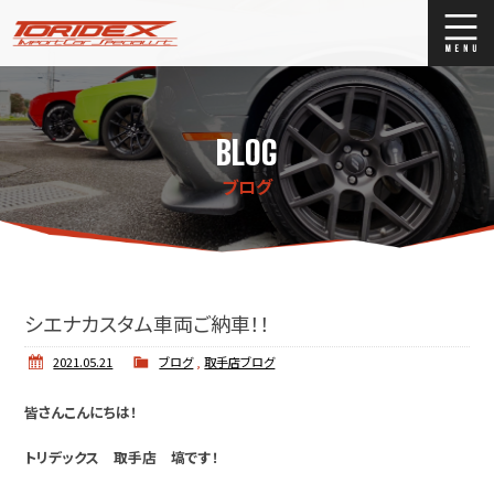
ブログ
Blog
BLOG
ストックリスト
Stock list
ブログ
買取
Trade In
店舗紹介
Shop Info.
シエナカスタム車両ご納車！！
2021.05.21
ブログ
,
取手店ブログ
皆さんこんにちは！
トリデックス 取手店 塙です！