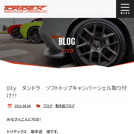
ブログ
Blog
BLOG
ストックリスト
Stock list
ブログ
買取
Trade In
店舗紹介
Shop Info.
03ｙ タンドラ ソフトトップキャンパーシェル取り付
け！！
2021.04.04
ブログ
,
取手店ブログ
みなさんこんにちは！
トリデックス 取手店 塙です。