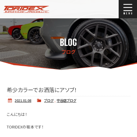
ブログ
Blog
BLOG
ストックリスト
Stock list
ブログ
買取
Trade In
店舗紹介
Shop Info.
希少カラーでお洒落にアソブ！
2021.01.08
ブログ
,
守谷店ブログ
こんにちは！
TORIDEXの坂本です！