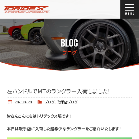
ブログ
Blog
BLOG
ストックリスト
Stock list
ブログ
買取
Trade In
店舗紹介
Shop Info.
左ハンドルでMTのラングラー入荷しました！
2026.06.29
ブログ
,
取手店ブログ
皆さんこんにちはトリデックス塙です！
本日は取手店に入荷した超希少なラングラーをご紹介いたします！