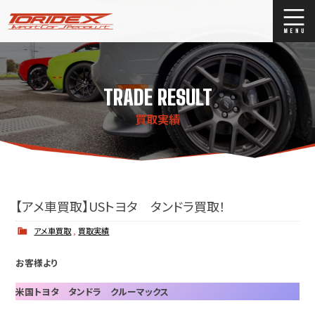
ブログ
Blog
TRADE RESULT
ストックリスト
Stock list
買取実績
買取
Trade In
店舗紹介
Shop Info.
【アメ車買取】USトヨタ タンドラ買取！
アメ車買取
,
買取実績
お客様より
米国トヨタ タンドラ クルーマックス