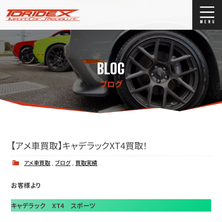
ブログ
Blog
BLOG
ストックリスト
Stock list
ブログ
買取
Trade In
店舗紹介
Shop Info.
【アメ車買取】キャデラックXT4買取！
アメ車買取
,
ブログ
,
買取実績
お客様より
キャデラック XT4 スポーツ