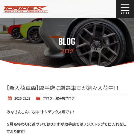
ブログ
Blog
BLOG
ストックリスト
Stock list
ブログ
買取
Trade In
店舗紹介
Shop Info.
【新入荷車両】取手店に厳選車両が続々入荷中！！
2025.05.27
ブログ
,
取手店ブログ
みなさんこんにちは！トリデックス塙です！
５月も終わりに近づいておりますが取手店ではノンストップで仕入れをし
ております！