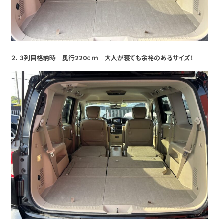
２．３列目格納時 奥行220ｃｍ 大人が寝ても余裕のあるサイズ！