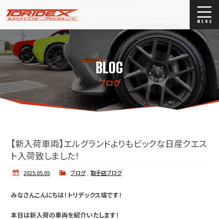
ブログ
Blog
BLOG
ストックリスト
Stock list
ブログ
買取
Trade In
店舗紹介
Shop Info.
【新入荷車両】エルグランドよりもビックな日産クエス
ト入荷致しました！
2025.05.05
ブログ
,
取手店ブログ
みなさんこんにちは！トリデックス塙です！
本日は新入荷の車両を紹介いたします！